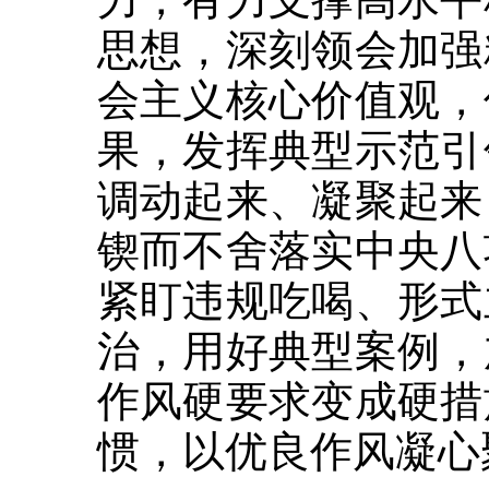
思想，深刻领会加强
会主义核心价值观，
果，发挥典型示范引
调动起来、凝聚起来
锲而不舍落实中央八
紧盯违规吃喝、形式
治，用好典型案例，
作风硬要求变成硬措
惯，以优良作风凝心