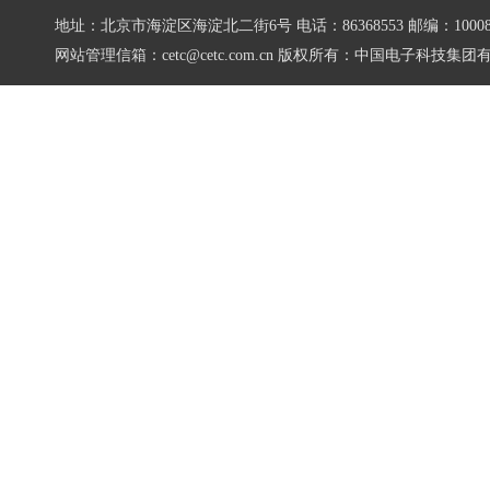
地址：北京市海淀区海淀北二街6号
电话：86368553
邮编：10008
网站管理信箱：cetc@cetc.com.cn
版权所有：中国电子科技集团